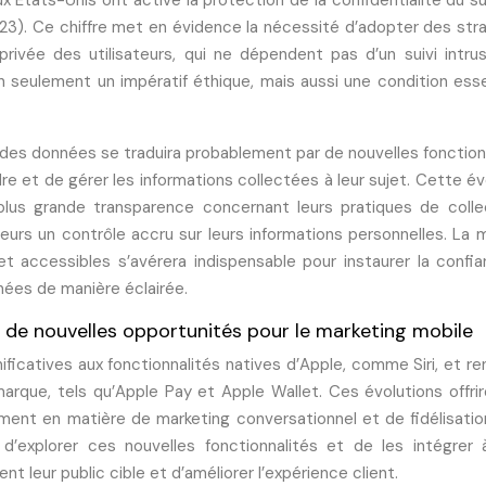
x États-Unis ont activé la protection de la confidentialité du su
2023). Ce chiffre met en évidence la nécessité d’adopter des str
rivée des utilisateurs, qui ne dépendent pas d’un suivi intrus
n seulement un impératif éthique, mais aussi une condition esse
e des données se traduira probablement par de nouvelles fonction
e et de gérer les informations collectées à leur sujet. Cette év
 plus grande transparence concernant leurs pratiques de coll
sateurs un contrôle accru sur leurs informations personnelles. La 
 et accessibles s’avérera indispensable pour instaurer la confi
nnées de manière éclairée.
 : de nouvelles opportunités pour le marketing mobile
nificatives aux fonctionnalités natives d’Apple, comme Siri, et re
marque, tels qu’Apple Pay et Apple Wallet. Ces évolutions offri
ent en matière de marketing conversationnel et de fidélisatio
s d’explorer ces nouvelles fonctionnalités et de les intégrer 
t leur public cible et d’améliorer l’expérience client.