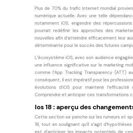
Plus de 70% du trafic internet mondial provien
numérique actuelle. Avec une telle dépendanc
notamment iOS, engendre des répercussions no
pourrait redéfinir les approches des market
nouvelles afin d’atteindre efficacement leur a
déterminante pour le succès des futures camp
L’écosystème iOS, avec son audience engagée 
une influence significative sur le marketing m
comme l’App Tracking Transparency (ATT) avec
conséquent, il est impératif pour les professio
évolutions d’iOS pour maintenir l’efficacit
Comprendre et anticiper ces transformations co
Ios 18 : aperçu des changements
Cette section se penche sur les rumeurs et sp
18, tout en soulignant qu’il s’agit d’hypothèses
est d’anticiper les impacts potentiels de ce