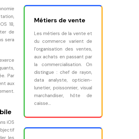
conomie
tation,
Métiers de vente
iOS 18,
pter de
Les métiers de la vente et
ns sera
du commerce varient de
l’organisation des ventes,
aux achats en passant par
 exerce
la commercialisation. On
quants,
distingue : chef de rayon,
ée. Par
data analyste, opticien-
ent aux
lunetier, poissonnier, visual
sement.
marchandiser, hôte de
caisse…
bile
ans iOS
bjectif
der les