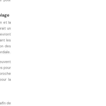
e pour
iblage
n et la
rait un
devront
ant les
ion des
rdiale.
peuvent
és pour
pproche
pour la
afin de