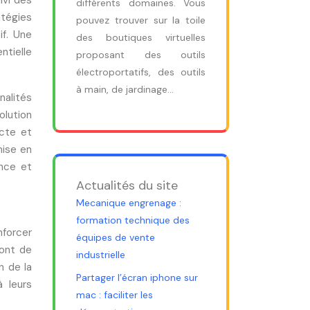
ivi des
différents domaines. Vous
atégies
pouvez trouver sur la toile
if. Une
des boutiques virtuelles
ntielle
proposant des outils
électroportatifs, des outils
à main, de jardinage…
nalités
olution
ecte et
mise en
ance et
Actualités du site
Mecanique engrenage :
formation technique des
nforcer
équipes de vente
ront de
industrielle
n de la
Partager l’écran iphone sur
à leurs
mac : faciliter les