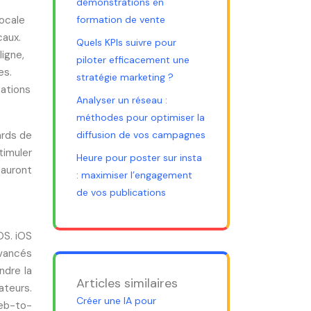
démonstrations en
vocale
formation de vente
caux.
Quels KPIs suivre pour
ligne,
piloter efficacement une
es.
stratégie marketing ?
cations
Analyser un réseau :
méthodes pour optimiser la
ards de
diffusion de vos campagnes
timuler
Heure pour poster sur insta
sauront
: maximiser l’engagement
de vos publications
OS. iOS
avancés
ndre la
Articles similaires
ateurs.
Créer une IA pour
web-to-