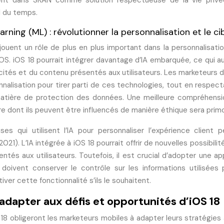
ement dans SKAN comme solution respectueuse de la vie privé
il du temps.
learning (ML) : révolutionner la personnalisation et le c
ng jouent un rôle de plus en plus important dans la personnalisatio
S. iOS 18 pourrait intégrer davantage d’IA embarquée, ce qui au
icités et du contenu présentés aux utilisateurs. Les marketeurs 
nnalisation pour tirer parti de ces technologies, tout en respect
matière de protection des données. Une meilleure compréhens
 dont ils peuvent être influencés de manière éthique sera primo
es qui utilisent l’IA pour personnaliser l’expérience client 
21). L’IA intégrée à iOS 18 pourrait offrir de nouvelles possibilit
entés aux utilisateurs. Toutefois, il est crucial d’adopter une a
 doivent conserver le contrôle sur les informations utilisées 
iver cette fonctionnalité s’ils le souhaitent.
’adapter aux défis et opportunités d’iOS 18
18 obligeront les marketeurs mobiles à adapter leurs stratégies 