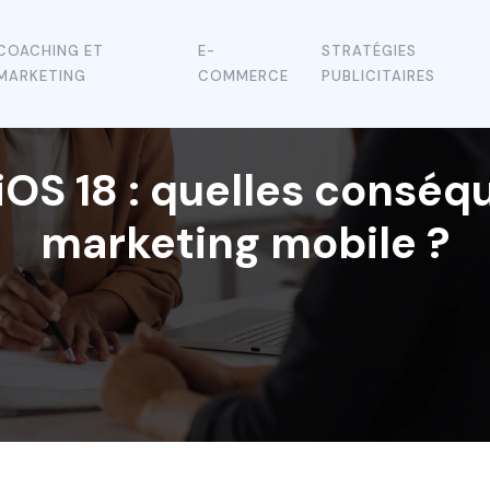
COACHING ET
E-
STRATÉGIES
MARKETING
COMMERCE
PUBLICITAIRES
S 18 : quelles conséq
marketing mobile ?