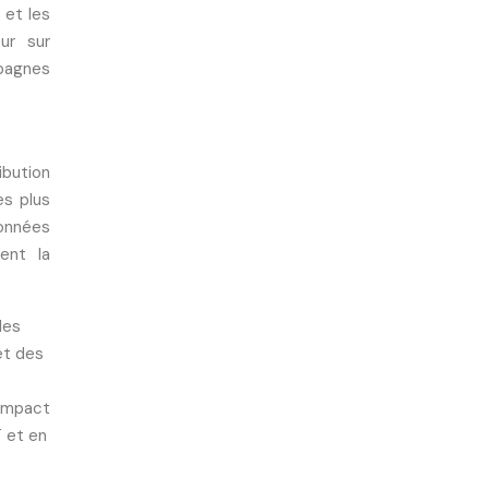
 et les
ur sur
pagnes
ibution
es plus
données
ent la
les
et des
’impact
 et en