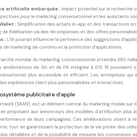
nce artificielle embarquée :
Impact potentiel sur la recherche 
spectives pour le marketing conversationnel et les assistants vo
Wallet :
Simplification des achats in-app et des transactions en 
g de fidélisation via des récompenses et des offres personnalisé
s :
L’IA pourrait influencer la pertinence des suggestions d’appli
s de marketing de contenu et la promotion d’applications.
arché mondial du marketing conversationnel atteindra 290 milli
s améliorations de Siri et de l’IA intégrée à iOS 18 pourraient s
ersationnel plus accessible et efficient. Les entreprises qui 
es expériences client plus personnalisées et interactives.
cosystème publicitaire d’apple
twork (SKAN), est un élément central du marketing mobile sur i
, en proposant aux annonceurs des modèles d’attribution plus 
 performance de leurs campagnes. Ces améliorations visent à re
te, tout en garantissant la protection de la vie privée des utilis
plus détaillées et de la possibilité de mesurer les conversions 