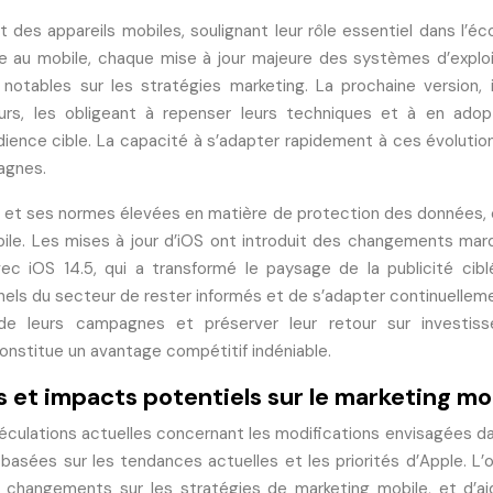
t des appareils mobiles, soulignant leur rôle essentiel dans l’é
e au mobile, chaque mise à jour majeure des systèmes d’exploi
tables sur les stratégies marketing. La prochaine version, 
eurs, les obligeant à repenser leurs techniques et à en ado
udience cible. La capacité à s’adapter rapidement à ces évolutio
agnes.
et ses normes élevées en matière de protection des données,
obile. Les mises à jour d’iOS ont introduit des changements mar
 iOS 14.5, qui a transformé le paysage de la publicité cibl
nnels du secteur de rester informés et de s’adapter continuellem
é de leurs campagnes et préserver leur retour sur investis
nstitue un avantage compétitif indéniable.
 et impacts potentiels sur le marketing mo
éculations actuelles concernant les modifications envisagées d
 basées sur les tendances actuelles et les priorités d’Apple. L’o
s changements sur les stratégies de marketing mobile, et d’ai